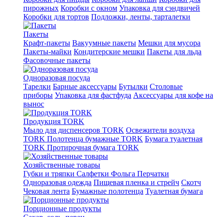
пирожных
Коробки с окном
Упаковка для сэндвичей
Коробки для тортов
Подложки, ленты, тарталетки
Пакеты
Крафт-пакеты
Вакуумные пакеты
Мешки для мусора
Пакеты-майки
Кондитерские мешки
Пакеты для льда
Фасовочные пакеты
Одноразовая посуда
Тарелки
Барные аксессуары
Бутылки
Столовые
приборы
Упаковка для фастфуда
Аксессуары для кофе на
вынос
Продукция TORK
Мыло для диспенсеров TORK
Освежители воздуха
TORK
Полотенца бумажные TORK
Бумага туалетная
TORK
Протирочная бумага TORK
Хозяйственные товары
Губки и тряпки
Салфетки
Фольга
Перчатки
Одноразовая одежда
Пищевая пленка и стрейч
Скотч
Чековая лента
Бумажные полотенца
Туалетная бумага
Порционные продукты