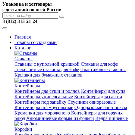
Упаковка и хозтовары
с доставкой по всей России
8 (812) 313-21-24
Главная
Товары со скидками
Каталог
Стаканы
Стаканы с купольной крышкой
Стаканы для кофе
Трехслойные стаканы для кофе
Пластиковые стаканы
Крышки для бумажных стаканов
Контейнеры
Контейнеры для суши и роллов
Контейнеры для супа
Контейнеры универсальные
Контейнеры для салата
Контейнеры под запайку
Соусники одноразовые
Контейнеры прямоугольные
Одноразовые ланч-боксы
Креманки для мороженого
Контейнеры для горячих
блюд
Алюминиевые формы из фольги
Ведра пищевые
Коробки
Коробки для пиццы
Коробки для лапши
Коробки для