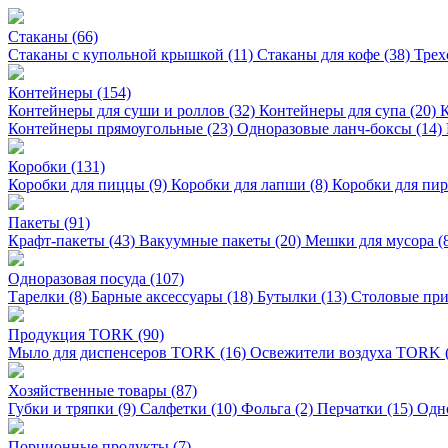
Стаканы (66)
Стаканы с купольной крышкой (11)
Стаканы для кофе (38)
Трех
Контейнеры (154)
Контейнеры для суши и роллов (32)
Контейнеры для супа (20)
К
Контейнеры прямоугольные (23)
Одноразовые ланч-боксы (14)
Коробки (131)
Коробки для пиццы (9)
Коробки для лапши (8)
Коробки для пи
Пакеты (91)
Крафт-пакеты (43)
Вакуумные пакеты (20)
Мешки для мусора (
Одноразовая посуда (107)
Тарелки (8)
Барные аксессуары (18)
Бутылки (13)
Столовые при
Продукция TORK (90)
Мыло для диспенсеров TORK (16)
Освежители воздуха TORK 
Хозяйственные товары (87)
Губки и тряпки (9)
Салфетки (10)
Фольга (2)
Перчатки (15)
Одно
Порционные продукты (7)