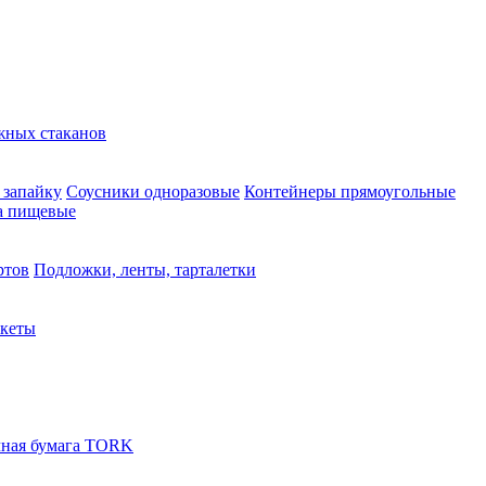
жных стаканов
 запайку
Соусники одноразовые
Контейнеры прямоугольные
а пищевые
ртов
Подложки, ленты, тарталетки
акеты
ная бумага TORK