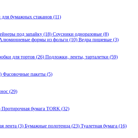
для бумажных стаканов (11)
ейнеры под запайку (18)
Соусники одноразовые (8)
Алюминиевые формы из фольги (10)
Ведра пищевые (3)
обки для тортов (26)
Подложки, ленты, тарталетки (59)
1)
Фасовочные пакеты (5)
нос (29)
)
Протирочная бумага TORK (32)
ая лента (3)
Бумажные полотенца (23)
Туалетная бумага (16)