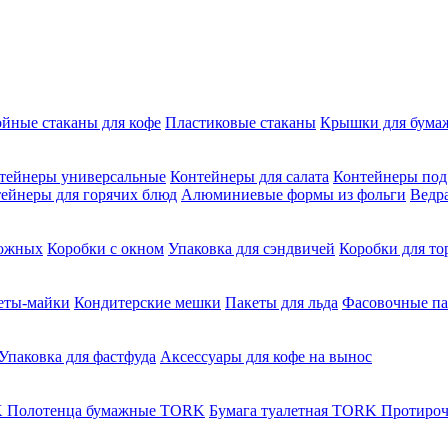
ойные стаканы для кофе
Пластиковые стаканы
Крышки для бума
тейнеры универсальные
Контейнеры для салата
Контейнеры под
ейнеры для горячих блюд
Алюминиевые формы из фольги
Ведр
рожных
Коробки с окном
Упаковка для сэндвичей
Коробки для то
еты-майки
Кондитерские мешки
Пакеты для льда
Фасовочные п
Упаковка для фастфуда
Аксессуары для кофе на вынос
K
Полотенца бумажные TORK
Бумага туалетная TORK
Протироч