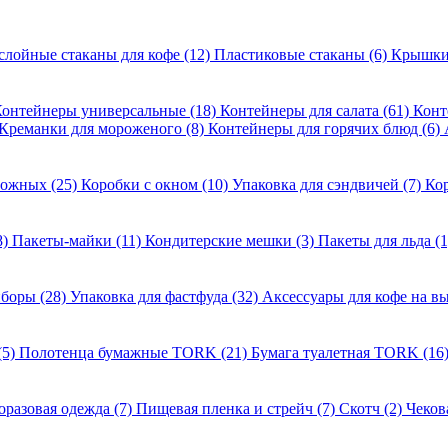
слойные стаканы для кофе (12)
Пластиковые стаканы (6)
Крышки 
онтейнеры универсальные (18)
Контейнеры для салата (61)
Конт
Креманки для мороженого (8)
Контейнеры для горячих блюд (6)
рожных (25)
Коробки с окном (10)
Упаковка для сэндвичей (7)
Кор
8)
Пакеты-майки (11)
Кондитерские мешки (3)
Пакеты для льда (
боры (28)
Упаковка для фастфуда (32)
Аксессуары для кофе на вы
(5)
Полотенца бумажные TORK (21)
Бумага туалетная TORK (16
разовая одежда (7)
Пищевая пленка и стрейч (7)
Скотч (2)
Чеков