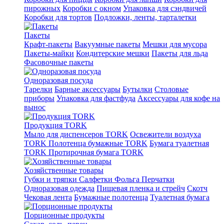
пирожных
Коробки с окном
Упаковка для сэндвичей
Коробки для тортов
Подложки, ленты, тарталетки
Пакеты
Крафт-пакеты
Вакуумные пакеты
Мешки для мусора
Пакеты-майки
Кондитерские мешки
Пакеты для льда
Фасовочные пакеты
Одноразовая посуда
Тарелки
Барные аксессуары
Бутылки
Столовые
приборы
Упаковка для фастфуда
Аксессуары для кофе на
вынос
Продукция TORK
Мыло для диспенсеров TORK
Освежители воздуха
TORK
Полотенца бумажные TORK
Бумага туалетная
TORK
Протирочная бумага TORK
Хозяйственные товары
Губки и тряпки
Салфетки
Фольга
Перчатки
Одноразовая одежда
Пищевая пленка и стрейч
Скотч
Чековая лента
Бумажные полотенца
Туалетная бумага
Порционные продукты