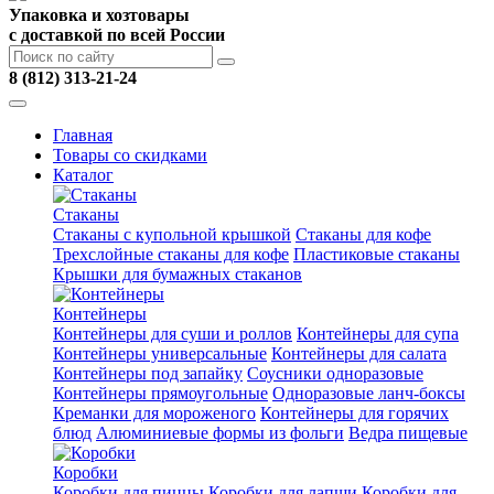
Упаковка и хозтовары
с доставкой по всей России
8 (812) 313-21-24
Главная
Товары со скидками
Каталог
Стаканы
Стаканы с купольной крышкой
Стаканы для кофе
Трехслойные стаканы для кофе
Пластиковые стаканы
Крышки для бумажных стаканов
Контейнеры
Контейнеры для суши и роллов
Контейнеры для супа
Контейнеры универсальные
Контейнеры для салата
Контейнеры под запайку
Соусники одноразовые
Контейнеры прямоугольные
Одноразовые ланч-боксы
Креманки для мороженого
Контейнеры для горячих
блюд
Алюминиевые формы из фольги
Ведра пищевые
Коробки
Коробки для пиццы
Коробки для лапши
Коробки для