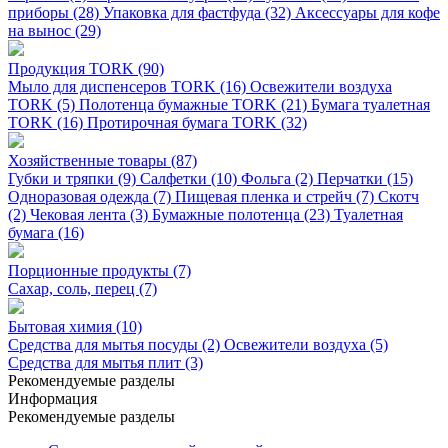
приборы (28)
Упаковка для фастфуда (32)
Аксессуары для кофе
на вынос (29)
Продукция TORK (90)
Мыло для диспенсеров TORK (16)
Освежители воздуха
TORK (5)
Полотенца бумажные TORK (21)
Бумага туалетная
TORK (16)
Протирочная бумага TORK (32)
Хозяйственные товары (87)
Губки и тряпки (9)
Салфетки (10)
Фольга (2)
Перчатки (15)
Одноразовая одежда (7)
Пищевая пленка и стрейч (7)
Скотч
(2)
Чековая лента (3)
Бумажные полотенца (23)
Туалетная
бумага (16)
Порционные продукты (7)
Сахар, соль, перец (7)
Бытовая химия (10)
Средства для мытья посуды (2)
Освежители воздуха (5)
Средства для мытья плит (3)
Рекомендуемые разделы
Информация
Рекомендуемые разделы