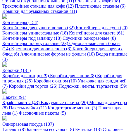
Стаканы с купольной крышкой (11)
Стаканы для кофе (38)
Трехслойные стаканы для кофе (12)
Пластиковые стаканы (6)
Крышки для бумажных стаканов (11)
Контейнеры (154)
Контейнеры для суши и роллов (32)
Контейнеры для супа (20)
Контейнеры универсальные (18)
Контейнеры для салата (61)
Контейнеры под запайку (18)
Соусники одноразовые (8)
Контейнеры прямоугольные (23)
Одноразовые ланч-боксы
(14)
Креманки для мороженого (8)
Контейнеры для горячих
блюд (6)
Алюминиевые формы из фольги (10)
Ведра пищевые
(3)
Коробки (131)
Коробки для пиццы (9)
Коробки для лапши (8)
Коробки для
пирожных (25)
Коробки с окном (10)
Упаковка для сэндвичей
(7)
Коробки для тортов (26)
Подложки, ленты, тарталетки (59)
Пакеты (91)
Крафт-пакеты (43)
Вакуумные пакеты (20)
Мешки для мусора
(8)
Пакеты-майки (11)
Кондитерские мешки (3)
Пакеты для
льда (1)
Фасовочные пакеты (5)
Одноразовая посуда (107)
Тарелки (8)
Барные аксессуары (18)
Бутылки (13)
Столовые