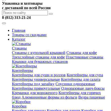
Упаковка и хозтовары
с доставкой по всей России
8 (812) 313-21-24
Главная
Товары со скидками
Каталог
Стаканы
Стаканы с купольной крышкой
Стаканы для кофе
Трехслойные стаканы для кофе
Пластиковые стаканы
Крышки для бумажных стаканов
Контейнеры
Контейнеры для суши и роллов
Контейнеры для супа
Контейнеры универсальные
Контейнеры для салата
Контейнеры под запайку
Соусники одноразовые
Контейнеры прямоугольные
Одноразовые ланч-боксы
Креманки для мороженого
Контейнеры для горячих
блюд
Алюминиевые формы из фольги
Ведра пищевые
Коробки
Коробки для пиццы
Коробки для лапши
Коробки для