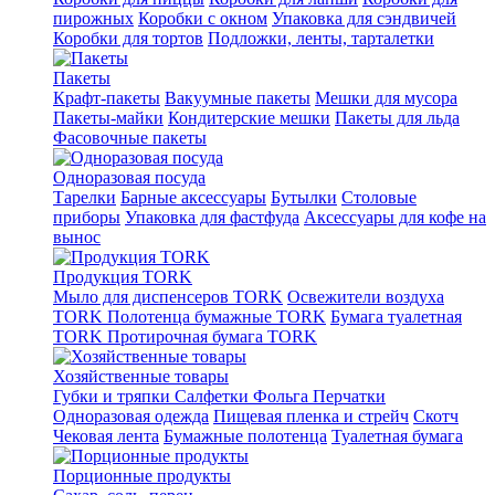
пирожных
Коробки с окном
Упаковка для сэндвичей
Коробки для тортов
Подложки, ленты, тарталетки
Пакеты
Крафт-пакеты
Вакуумные пакеты
Мешки для мусора
Пакеты-майки
Кондитерские мешки
Пакеты для льда
Фасовочные пакеты
Одноразовая посуда
Тарелки
Барные аксессуары
Бутылки
Столовые
приборы
Упаковка для фастфуда
Аксессуары для кофе на
вынос
Продукция TORK
Мыло для диспенсеров TORK
Освежители воздуха
TORK
Полотенца бумажные TORK
Бумага туалетная
TORK
Протирочная бумага TORK
Хозяйственные товары
Губки и тряпки
Салфетки
Фольга
Перчатки
Одноразовая одежда
Пищевая пленка и стрейч
Скотч
Чековая лента
Бумажные полотенца
Туалетная бумага
Порционные продукты