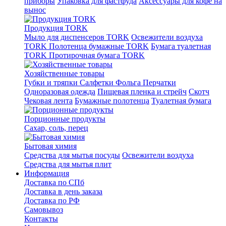
приборы
Упаковка для фастфуда
Аксессуары для кофе на
вынос
Продукция TORK
Мыло для диспенсеров TORK
Освежители воздуха
TORK
Полотенца бумажные TORK
Бумага туалетная
TORK
Протирочная бумага TORK
Хозяйственные товары
Губки и тряпки
Салфетки
Фольга
Перчатки
Одноразовая одежда
Пищевая пленка и стрейч
Скотч
Чековая лента
Бумажные полотенца
Туалетная бумага
Порционные продукты
Сахар, соль, перец
Бытовая химия
Средства для мытья посуды
Освежители воздуха
Средства для мытья плит
Информация
Доставка по СПб
Доставка в день заказа
Доставка по РФ
Самовывоз
Контакты