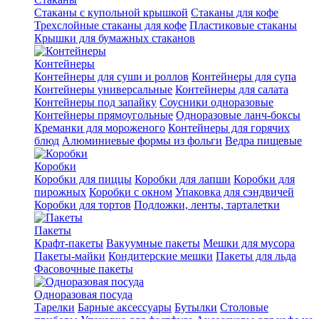
Стаканы с купольной крышкой
Стаканы для кофе
Трехслойные стаканы для кофе
Пластиковые стаканы
Крышки для бумажных стаканов
Контейнеры
Контейнеры для суши и роллов
Контейнеры для супа
Контейнеры универсальные
Контейнеры для салата
Контейнеры под запайку
Соусники одноразовые
Контейнеры прямоугольные
Одноразовые ланч-боксы
Креманки для мороженого
Контейнеры для горячих
блюд
Алюминиевые формы из фольги
Ведра пищевые
Коробки
Коробки для пиццы
Коробки для лапши
Коробки для
пирожных
Коробки с окном
Упаковка для сэндвичей
Коробки для тортов
Подложки, ленты, тарталетки
Пакеты
Крафт-пакеты
Вакуумные пакеты
Мешки для мусора
Пакеты-майки
Кондитерские мешки
Пакеты для льда
Фасовочные пакеты
Одноразовая посуда
Тарелки
Барные аксессуары
Бутылки
Столовые