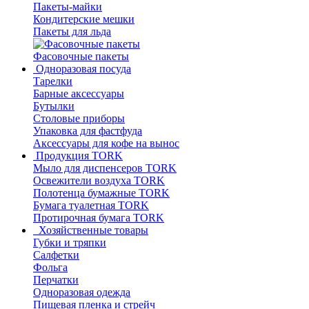
Пакеты-майки
Кондитерские мешки
Пакеты для льда
Фасовочные пакеты
Одноразовая посуда
Тарелки
Барные аксессуары
Бутылки
Столовые приборы
Упаковка для фастфуда
Аксессуары для кофе на вынос
Продукция TORK
Мыло для диспенсеров TORK
Освежители воздуха TORK
Полотенца бумажные TORK
Бумага туалетная TORK
Протирочная бумага TORK
Хозяйственные товары
Губки и тряпки
Салфетки
Фольга
Перчатки
Одноразовая одежда
Пищевая пленка и стрейч