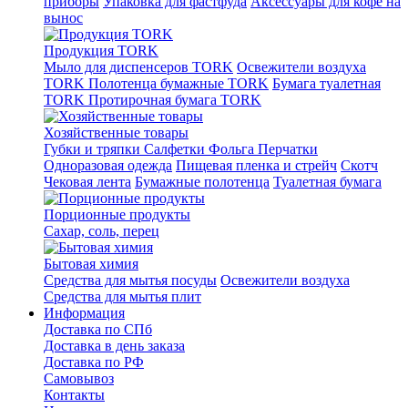
приборы
Упаковка для фастфуда
Аксессуары для кофе на
вынос
Продукция TORK
Мыло для диспенсеров TORK
Освежители воздуха
TORK
Полотенца бумажные TORK
Бумага туалетная
TORK
Протирочная бумага TORK
Хозяйственные товары
Губки и тряпки
Салфетки
Фольга
Перчатки
Одноразовая одежда
Пищевая пленка и стрейч
Скотч
Чековая лента
Бумажные полотенца
Туалетная бумага
Порционные продукты
Сахар, соль, перец
Бытовая химия
Средства для мытья посуды
Освежители воздуха
Средства для мытья плит
Информация
Доставка по СПб
Доставка в день заказа
Доставка по РФ
Самовывоз
Контакты