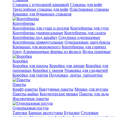
Стаканы с купольной крышкой
Стаканы для кофе
Трехслойные стаканы для кофе
Пластиковые стаканы
Крышки для бумажных стаканов
Контейнеры
Контейнеры для суши и роллов
Контейнеры для супа
Контейнеры универсальные
Контейнеры для салата
Контейнеры под запайку
Соусники одноразовые
Контейнеры прямоугольные
Одноразовые ланч-боксы
Креманки для мороженого
Контейнеры для горячих
блюд
Алюминиевые формы из фольги
Ведра пищевые
Коробки
Коробки для пиццы
Коробки для лапши
Коробки для
пирожных
Коробки с окном
Упаковка для сэндвичей
Коробки для тортов
Подложки, ленты, тарталетки
Пакеты
Крафт-пакеты
Вакуумные пакеты
Мешки для мусора
Пакеты-майки
Кондитерские мешки
Пакеты для льда
Фасовочные пакеты
Одноразовая посуда
Тарелки
Барные аксессуары
Бутылки
Столовые