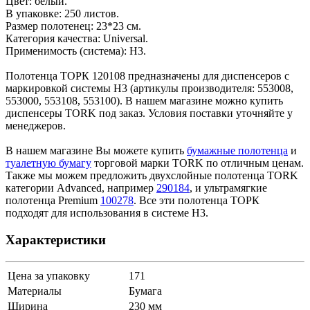
Цвет: белый.
В упаковке: 250 листов.
Размер полотенец: 23*23 см.
Категория качества: Universal.
Применимость (система): H3.
Полотенца ТОРК 120108 предназначены для диспенсеров с
маркировкой системы H3 (артикулы производителя: 553008,
553000, 553108, 553100). В нашем магазине можно купить
диспенсеры TORK под заказ. Условия поставки уточняйте у
менеджеров.
В нашем магазине Вы можете купить
бумажные полотенца
и
туалетную бумагу
торговой марки TORK по отличным ценам.
Также мы можем предложить двухслойные полотенца TORK
категории Advanced, например
290184
, и ультрамягкие
полотенца Premium
100278
. Все эти полотенца ТОРК
подходят для использования в системе H3.
Характеристики
Цена за упаковку
171
Материалы
Бумага
Ширина
230 мм