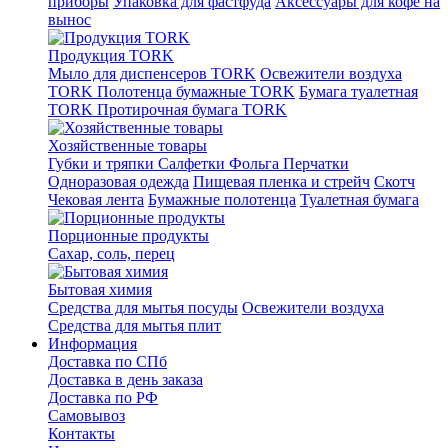
приборы
Упаковка для фастфуда
Аксессуары для кофе на
вынос
Продукция TORK
Мыло для диспенсеров TORK
Освежители воздуха
TORK
Полотенца бумажные TORK
Бумага туалетная
TORK
Протирочная бумага TORK
Хозяйственные товары
Губки и тряпки
Салфетки
Фольга
Перчатки
Одноразовая одежда
Пищевая пленка и стрейч
Скотч
Чековая лента
Бумажные полотенца
Туалетная бумага
Порционные продукты
Сахар, соль, перец
Бытовая химия
Средства для мытья посуды
Освежители воздуха
Средства для мытья плит
Информация
Доставка по СПб
Доставка в день заказа
Доставка по РФ
Самовывоз
Контакты