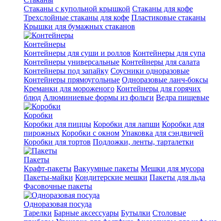
Стаканы с купольной крышкой
Стаканы для кофе
Трехслойные стаканы для кофе
Пластиковые стаканы
Крышки для бумажных стаканов
Контейнеры
Контейнеры для суши и роллов
Контейнеры для супа
Контейнеры универсальные
Контейнеры для салата
Контейнеры под запайку
Соусники одноразовые
Контейнеры прямоугольные
Одноразовые ланч-боксы
Креманки для мороженого
Контейнеры для горячих
блюд
Алюминиевые формы из фольги
Ведра пищевые
Коробки
Коробки для пиццы
Коробки для лапши
Коробки для
пирожных
Коробки с окном
Упаковка для сэндвичей
Коробки для тортов
Подложки, ленты, тарталетки
Пакеты
Крафт-пакеты
Вакуумные пакеты
Мешки для мусора
Пакеты-майки
Кондитерские мешки
Пакеты для льда
Фасовочные пакеты
Одноразовая посуда
Тарелки
Барные аксессуары
Бутылки
Столовые