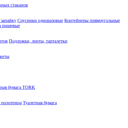
жных стаканов
 запайку
Соусники одноразовые
Контейнеры прямоугольные
а пищевые
ртов
Подложки, ленты, тарталетки
акеты
ная бумага TORK
 полотенца
Туалетная бумага