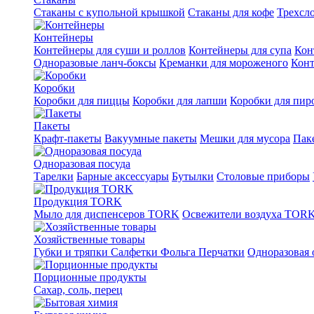
Стаканы с купольной крышкой
Стаканы для кофе
Трехсл
Контейнеры
Контейнеры для суши и роллов
Контейнеры для супа
Кон
Одноразовые ланч-боксы
Креманки для мороженого
Конт
Коробки
Коробки для пиццы
Коробки для лапши
Коробки для пи
Пакеты
Крафт-пакеты
Вакуумные пакеты
Мешки для мусора
Пак
Одноразовая посуда
Тарелки
Барные аксессуары
Бутылки
Столовые приборы
Продукция TORK
Мыло для диспенсеров TORK
Освежители воздуха TOR
Хозяйственные товары
Губки и тряпки
Салфетки
Фольга
Перчатки
Одноразовая 
Порционные продукты
Сахар, соль, перец