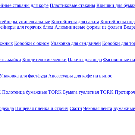
ойные стаканы для кофе
Пластиковые стаканы
Крышки для бума
тейнеры универсальные
Контейнеры для салата
Контейнеры под
ейнеры для горячих блюд
Алюминиевые формы из фольги
Ведр
рожных
Коробки с окном
Упаковка для сэндвичей
Коробки для то
еты-майки
Кондитерские мешки
Пакеты для льда
Фасовочные п
Упаковка для фастфуда
Аксессуары для кофе на вынос
K
Полотенца бумажные TORK
Бумага туалетная TORK
Протироч
одежда
Пищевая пленка и стрейч
Скотч
Чековая лента
Бумажные