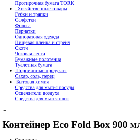
Протирочная бумага TORK
Хозяйственные товары
Губки и тряпки
Салфетки
Фольга
Перчатки
Одноразовая одежда
Пищевая пленка и стрейч
Скотч
Чековая лента
Бумажные полотенца
Туалетная бумага
Порционные продукты
Сахар, соль, перец
Бытовая химия
Средства для мытья посуды
Освежители воздуха
Средства для мытья плит
...
Контейнер Eco Fold Box 900 м
Описание