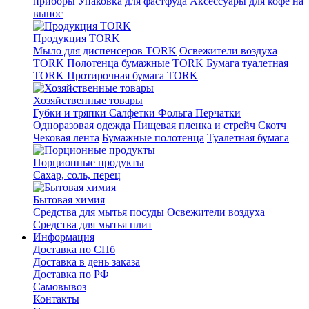
приборы
Упаковка для фастфуда
Аксессуары для кофе на
вынос
Продукция TORK
Мыло для диспенсеров TORK
Освежители воздуха
TORK
Полотенца бумажные TORK
Бумага туалетная
TORK
Протирочная бумага TORK
Хозяйственные товары
Губки и тряпки
Салфетки
Фольга
Перчатки
Одноразовая одежда
Пищевая пленка и стрейч
Скотч
Чековая лента
Бумажные полотенца
Туалетная бумага
Порционные продукты
Сахар, соль, перец
Бытовая химия
Средства для мытья посуды
Освежители воздуха
Средства для мытья плит
Информация
Доставка по СПб
Доставка в день заказа
Доставка по РФ
Самовывоз
Контакты