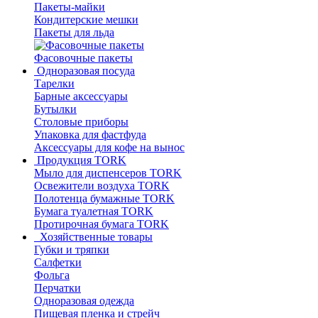
Пакеты-майки
Кондитерские мешки
Пакеты для льда
Фасовочные пакеты
Одноразовая посуда
Тарелки
Барные аксессуары
Бутылки
Столовые приборы
Упаковка для фастфуда
Аксессуары для кофе на вынос
Продукция TORK
Мыло для диспенсеров TORK
Освежители воздуха TORK
Полотенца бумажные TORK
Бумага туалетная TORK
Протирочная бумага TORK
Хозяйственные товары
Губки и тряпки
Салфетки
Фольга
Перчатки
Одноразовая одежда
Пищевая пленка и стрейч