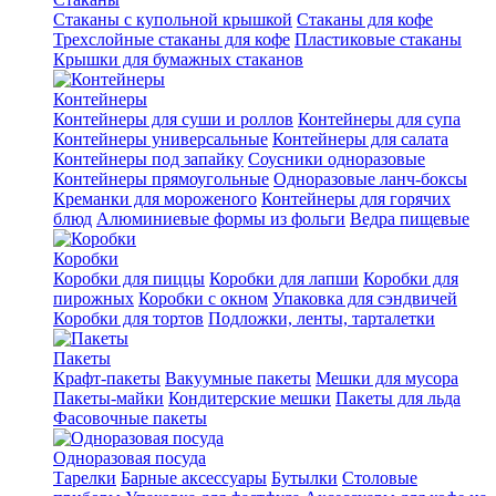
Стаканы с купольной крышкой
Стаканы для кофе
Трехслойные стаканы для кофе
Пластиковые стаканы
Крышки для бумажных стаканов
Контейнеры
Контейнеры для суши и роллов
Контейнеры для супа
Контейнеры универсальные
Контейнеры для салата
Контейнеры под запайку
Соусники одноразовые
Контейнеры прямоугольные
Одноразовые ланч-боксы
Креманки для мороженого
Контейнеры для горячих
блюд
Алюминиевые формы из фольги
Ведра пищевые
Коробки
Коробки для пиццы
Коробки для лапши
Коробки для
пирожных
Коробки с окном
Упаковка для сэндвичей
Коробки для тортов
Подложки, ленты, тарталетки
Пакеты
Крафт-пакеты
Вакуумные пакеты
Мешки для мусора
Пакеты-майки
Кондитерские мешки
Пакеты для льда
Фасовочные пакеты
Одноразовая посуда
Тарелки
Барные аксессуары
Бутылки
Столовые