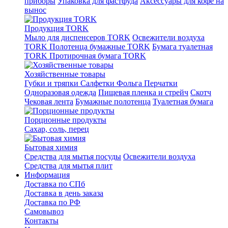
приборы
Упаковка для фастфуда
Аксессуары для кофе на
вынос
Продукция TORK
Мыло для диспенсеров TORK
Освежители воздуха
TORK
Полотенца бумажные TORK
Бумага туалетная
TORK
Протирочная бумага TORK
Хозяйственные товары
Губки и тряпки
Салфетки
Фольга
Перчатки
Одноразовая одежда
Пищевая пленка и стрейч
Скотч
Чековая лента
Бумажные полотенца
Туалетная бумага
Порционные продукты
Сахар, соль, перец
Бытовая химия
Средства для мытья посуды
Освежители воздуха
Средства для мытья плит
Информация
Доставка по СПб
Доставка в день заказа
Доставка по РФ
Самовывоз
Контакты