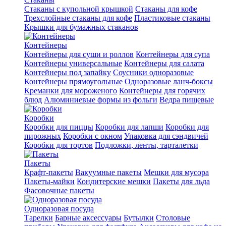
Стаканы с купольной крышкой
Стаканы для кофе
Трехслойные стаканы для кофе
Пластиковые стаканы
Крышки для бумажных стаканов
Контейнеры
Контейнеры для суши и роллов
Контейнеры для супа
Контейнеры универсальные
Контейнеры для салата
Контейнеры под запайку
Соусники одноразовые
Контейнеры прямоугольные
Одноразовые ланч-боксы
Креманки для мороженого
Контейнеры для горячих
блюд
Алюминиевые формы из фольги
Ведра пищевые
Коробки
Коробки для пиццы
Коробки для лапши
Коробки для
пирожных
Коробки с окном
Упаковка для сэндвичей
Коробки для тортов
Подложки, ленты, тарталетки
Пакеты
Крафт-пакеты
Вакуумные пакеты
Мешки для мусора
Пакеты-майки
Кондитерские мешки
Пакеты для льда
Фасовочные пакеты
Одноразовая посуда
Тарелки
Барные аксессуары
Бутылки
Столовые