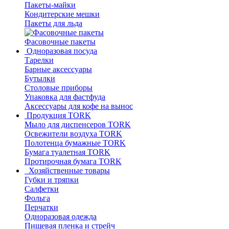
Пакеты-майки
Кондитерские мешки
Пакеты для льда
Фасовочные пакеты
Одноразовая посуда
Тарелки
Барные аксессуары
Бутылки
Столовые приборы
Упаковка для фастфуда
Аксессуары для кофе на вынос
Продукция TORK
Мыло для диспенсеров TORK
Освежители воздуха TORK
Полотенца бумажные TORK
Бумага туалетная TORK
Протирочная бумага TORK
Хозяйственные товары
Губки и тряпки
Салфетки
Фольга
Перчатки
Одноразовая одежда
Пищевая пленка и стрейч