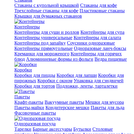
Стаканы с купольной крышкой
Стаканы для кофе
Трехслойные стаканы для кофе
Пластиковые стаканы
Крышки для бумажных стаканов
Контейнеры
Контейнеры для суши и роллов
Контейнеры для супа
Контейнеры универсальные
Контейнеры для салата
Контейнеры под запайку
Соусники одноразовые
Контейнеры прямоугольные
Одноразовые ланч-боксы
Креманки для мороженого
Контейнеры для горячих
блюд
Алюминиевые формы из фольги
Ведра пищевые
Коробки
Коробки для пиццы
Коробки для лапши
Коробки для
пирожных
Коробки с окном
Упаковка для сэндвичей
Коробки для тортов
Подложки, ленты, тарталетки
Пакеты
Крафт-пакеты
Вакуумные пакеты
Мешки для мусора
Пакеты-майки
Кондитерские мешки
Пакеты для льда
Фасовочные пакеты
Одноразовая посуда
Тарелки
Барные аксессуары
Бутылки
Столовые