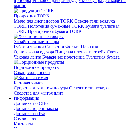
приборы
Упаковка для фастфуда
Аксессуары для кофе на
вынос
Продукция TORK
Мыло для диспенсеров TORK
Освежители воздуха
TORK
Полотенца бумажные TORK
Бумага туалетная
TORK
Протирочная бумага TORK
Хозяйственные товары
Губки и тряпки
Салфетки
Фольга
Перчатки
Одноразовая одежда
Пищевая пленка и стрейч
Скотч
Чековая лента
Бумажные полотенца
Туалетная бумага
Порционные продукты
Сахар, соль, перец
Бытовая химия
Средства для мытья посуды
Освежители воздуха
Средства для мытья плит
Информация
Доставка по СПб
Доставка в день заказа
Доставка по РФ
Самовывоз
Контакты