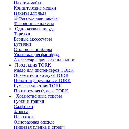
Пакеты-майки
Кондитерские мешки
Пакеты для льда
Фасовочные пакеты
Одноразовая посуда
Тарелки
Барные аксессуары
Бутылки
Столовые приборы
Упаковка для фастфуда
Аксессуары для кофе на вынос
Продукция TORK
Мыло для диспенсеров TORK
Освежители воздуха TORK
Полотенца бумажные TORK
Бумага туалетная TORK
Протирочная бумага TORK
Хозяйственные товары
Губки и тряпки
Салфетки
Фольга
Перчатки
Одноразовая одежда
Пищевая пленка и стрейч