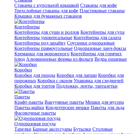
Стаканы с купольной крышкой
Стаканы для кофе
Трехслойные стаканы для кофе
Пластиковые стаканы
Крышки для бумажных стаканов
Контейнеры
Контейнеры для суши и роллов
Контейнеры для супа
Контейнеры универсальные
Контейнеры для салата
Контейнеры под запайку
Соусники одноразовые
Контейнеры прямоугольные
Одноразовые ланч-боксы
Креманки для мороженого
Контейнеры для горячих
блюд
Алюминиевые формы из фольги
Ведра пищевые
Коробки
Коробки для пиццы
Коробки для лапши
Коробки для
пирожных
Коробки с окном
Упаковка для сэндвичей
Коробки для тортов
Подложки, ленты, тарталетки
Пакеты
Крафт-пакеты
Вакуумные пакеты
Мешки для мусора
Пакеты-майки
Кондитерские мешки
Пакеты для льда
Фасовочные пакеты
Одноразовая посуда
Тарелки
Барные аксессуары
Бутылки
Столовые