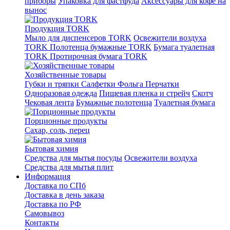
приборы
Упаковка для фастфуда
Аксессуары для кофе на
вынос
Продукция TORK
Мыло для диспенсеров TORK
Освежители воздуха
TORK
Полотенца бумажные TORK
Бумага туалетная
TORK
Протирочная бумага TORK
Хозяйственные товары
Губки и тряпки
Салфетки
Фольга
Перчатки
Одноразовая одежда
Пищевая пленка и стрейч
Скотч
Чековая лента
Бумажные полотенца
Туалетная бумага
Порционные продукты
Сахар, соль, перец
Бытовая химия
Средства для мытья посуды
Освежители воздуха
Средства для мытья плит
Информация
Доставка по СПб
Доставка в день заказа
Доставка по РФ
Самовывоз
Контакты