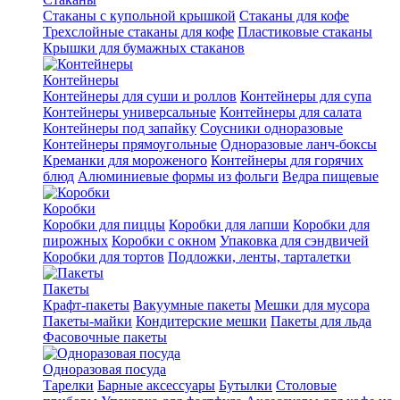
Стаканы с купольной крышкой
Стаканы для кофе
Трехслойные стаканы для кофе
Пластиковые стаканы
Крышки для бумажных стаканов
Контейнеры
Контейнеры для суши и роллов
Контейнеры для супа
Контейнеры универсальные
Контейнеры для салата
Контейнеры под запайку
Соусники одноразовые
Контейнеры прямоугольные
Одноразовые ланч-боксы
Креманки для мороженого
Контейнеры для горячих
блюд
Алюминиевые формы из фольги
Ведра пищевые
Коробки
Коробки для пиццы
Коробки для лапши
Коробки для
пирожных
Коробки с окном
Упаковка для сэндвичей
Коробки для тортов
Подложки, ленты, тарталетки
Пакеты
Крафт-пакеты
Вакуумные пакеты
Мешки для мусора
Пакеты-майки
Кондитерские мешки
Пакеты для льда
Фасовочные пакеты
Одноразовая посуда
Тарелки
Барные аксессуары
Бутылки
Столовые