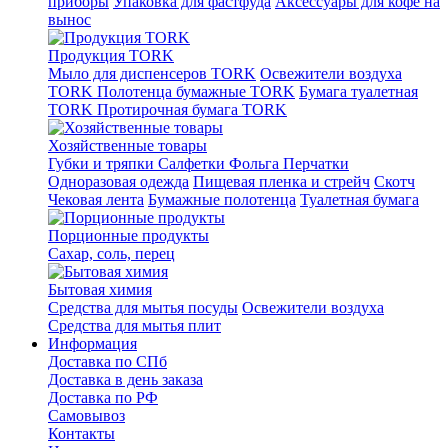
приборы
Упаковка для фастфуда
Аксессуары для кофе на
вынос
Продукция TORK
Мыло для диспенсеров TORK
Освежители воздуха
TORK
Полотенца бумажные TORK
Бумага туалетная
TORK
Протирочная бумага TORK
Хозяйственные товары
Губки и тряпки
Салфетки
Фольга
Перчатки
Одноразовая одежда
Пищевая пленка и стрейч
Скотч
Чековая лента
Бумажные полотенца
Туалетная бумага
Порционные продукты
Сахар, соль, перец
Бытовая химия
Средства для мытья посуды
Освежители воздуха
Средства для мытья плит
Информация
Доставка по СПб
Доставка в день заказа
Доставка по РФ
Самовывоз
Контакты