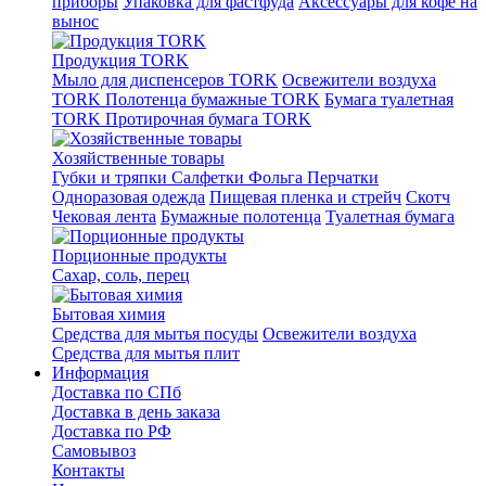
приборы
Упаковка для фастфуда
Аксессуары для кофе на
вынос
Продукция TORK
Мыло для диспенсеров TORK
Освежители воздуха
TORK
Полотенца бумажные TORK
Бумага туалетная
TORK
Протирочная бумага TORK
Хозяйственные товары
Губки и тряпки
Салфетки
Фольга
Перчатки
Одноразовая одежда
Пищевая пленка и стрейч
Скотч
Чековая лента
Бумажные полотенца
Туалетная бумага
Порционные продукты
Сахар, соль, перец
Бытовая химия
Средства для мытья посуды
Освежители воздуха
Средства для мытья плит
Информация
Доставка по СПб
Доставка в день заказа
Доставка по РФ
Самовывоз
Контакты