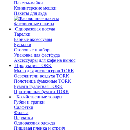
Пакеты-майки
Кондитерские мешки
Пакеты для льда
Фасовочные пакеты
Одноразовая посуда
Тарелки
Барные аксессуары
Бутылки
Столовые приборы
Упаковка для фастфуда
Аксессуары для кофе на вынос
Продукция TORK
Мыло для диспенсеров TORK
Освежители воздуха TORK
Полотенца бумажные TORK
Бумага туалетная TORK
Протирочная бумага TORK
Хозяйственные товары
Губки и тряпки
Салфетки
Фольга
Перчатки
Одноразовая одежда
Пищевая пленка и стрейч