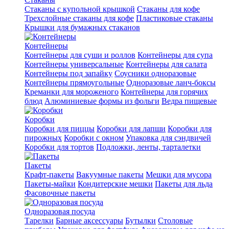
Стаканы с купольной крышкой
Стаканы для кофе
Трехслойные стаканы для кофе
Пластиковые стаканы
Крышки для бумажных стаканов
Контейнеры
Контейнеры для суши и роллов
Контейнеры для супа
Контейнеры универсальные
Контейнеры для салата
Контейнеры под запайку
Соусники одноразовые
Контейнеры прямоугольные
Одноразовые ланч-боксы
Креманки для мороженого
Контейнеры для горячих
блюд
Алюминиевые формы из фольги
Ведра пищевые
Коробки
Коробки для пиццы
Коробки для лапши
Коробки для
пирожных
Коробки с окном
Упаковка для сэндвичей
Коробки для тортов
Подложки, ленты, тарталетки
Пакеты
Крафт-пакеты
Вакуумные пакеты
Мешки для мусора
Пакеты-майки
Кондитерские мешки
Пакеты для льда
Фасовочные пакеты
Одноразовая посуда
Тарелки
Барные аксессуары
Бутылки
Столовые