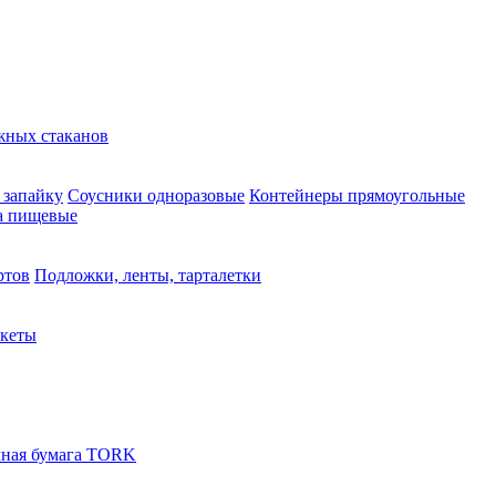
жных стаканов
 запайку
Соусники одноразовые
Контейнеры прямоугольные
а пищевые
ртов
Подложки, ленты, тарталетки
акеты
ная бумага TORK