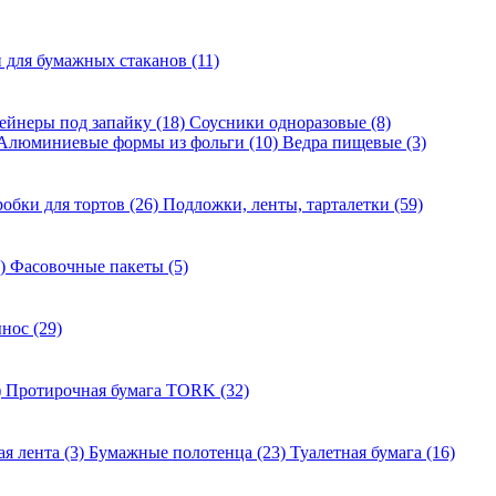
для бумажных стаканов (11)
ейнеры под запайку (18)
Соусники одноразовые (8)
Алюминиевые формы из фольги (10)
Ведра пищевые (3)
обки для тортов (26)
Подложки, ленты, тарталетки (59)
1)
Фасовочные пакеты (5)
нос (29)
)
Протирочная бумага TORK (32)
ая лента (3)
Бумажные полотенца (23)
Туалетная бумага (16)