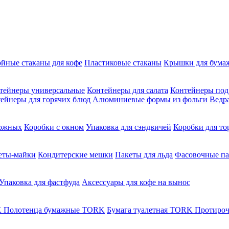
ойные стаканы для кофе
Пластиковые стаканы
Крышки для бума
тейнеры универсальные
Контейнеры для салата
Контейнеры под
ейнеры для горячих блюд
Алюминиевые формы из фольги
Ведр
рожных
Коробки с окном
Упаковка для сэндвичей
Коробки для то
еты-майки
Кондитерские мешки
Пакеты для льда
Фасовочные п
Упаковка для фастфуда
Аксессуары для кофе на вынос
K
Полотенца бумажные TORK
Бумага туалетная TORK
Протироч