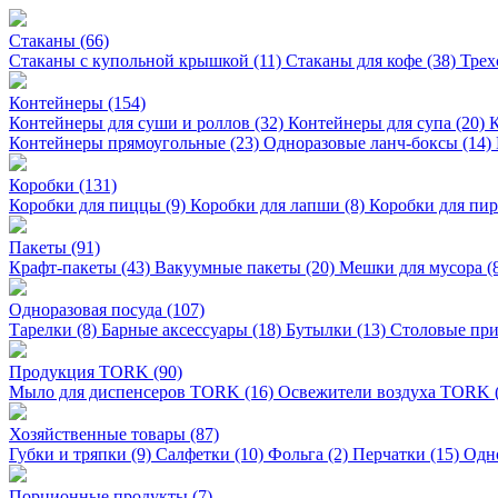
Стаканы (66)
Стаканы с купольной крышкой (11)
Стаканы для кофе (38)
Трех
Контейнеры (154)
Контейнеры для суши и роллов (32)
Контейнеры для супа (20)
К
Контейнеры прямоугольные (23)
Одноразовые ланч-боксы (14)
Коробки (131)
Коробки для пиццы (9)
Коробки для лапши (8)
Коробки для пи
Пакеты (91)
Крафт-пакеты (43)
Вакуумные пакеты (20)
Мешки для мусора (
Одноразовая посуда (107)
Тарелки (8)
Барные аксессуары (18)
Бутылки (13)
Столовые при
Продукция TORK (90)
Мыло для диспенсеров TORK (16)
Освежители воздуха TORK 
Хозяйственные товары (87)
Губки и тряпки (9)
Салфетки (10)
Фольга (2)
Перчатки (15)
Одно
Порционные продукты (7)