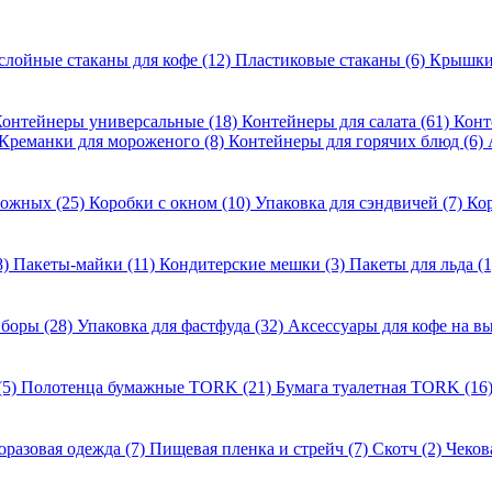
слойные стаканы для кофе (12)
Пластиковые стаканы (6)
Крышки 
онтейнеры универсальные (18)
Контейнеры для салата (61)
Конт
Креманки для мороженого (8)
Контейнеры для горячих блюд (6)
рожных (25)
Коробки с окном (10)
Упаковка для сэндвичей (7)
Кор
8)
Пакеты-майки (11)
Кондитерские мешки (3)
Пакеты для льда (
боры (28)
Упаковка для фастфуда (32)
Аксессуары для кофе на вы
(5)
Полотенца бумажные TORK (21)
Бумага туалетная TORK (16
разовая одежда (7)
Пищевая пленка и стрейч (7)
Скотч (2)
Чеков